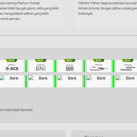
ook Gaming Platform Terbaik
Platform Pilihan bagi perusahaan-perusa
kan lebih banyak game, odds yang lebih
terbaik di dunia, dengan pilihan variasi g
 dan menyediakan pilihan yang lebih
terbanyak
untuk pemain.
an tidak dapat diproses