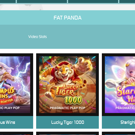
FAT PANDA
Video Slots
us Wins
Lucky Tiger 1000
Starligh