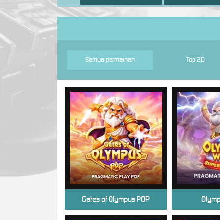
Semua permainan
Top 20
Gates of Olympus POP
Olymp