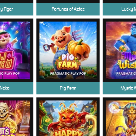
y Tiger
Fortunes of Aztec
Lucky 
 Neko
Pig Farm
Mystic 