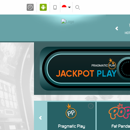
HO
JACKPOT
PLAY
i
Pragmatic Play
Fat Pand