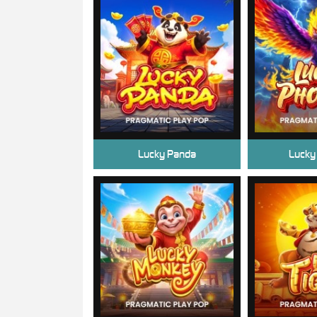
Lucky Panda
Lucky