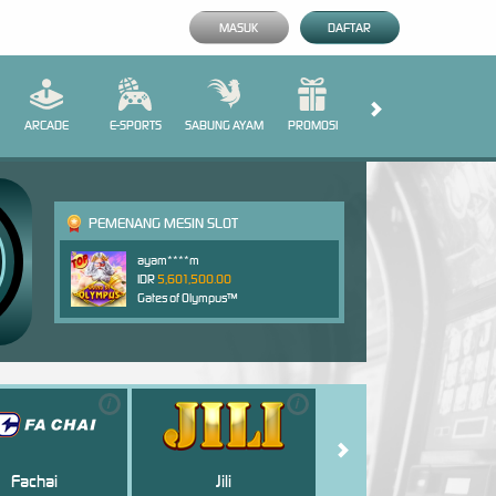
MASUK
DAFTAR
ARCADE
E-SPORTS
SABUNG AYAM
PROMOSI
PEMENANG MESIN SLOT
ayam****m
IDR
5,601,500.00
Gates of Olympus™
ayam****m
IDR
5,434,500.00
Gates of Olympus™
i
i
i
ayam****m
IDR
5,296,000.00
No Limit City
Gates of Olympus™
Fachai
Jili
ayam****m