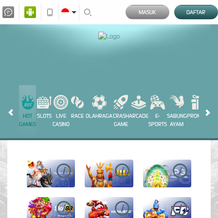
MASUK
DAFTAR
HOT
SLOTS
LIVE
RACE
OLAHRAGA
CRASH
ARCADE
E-
SABUNG
PROMOSI
GAMES
CASINO
GAME
SPORTS
AYAM
i
i
i
i
i
i