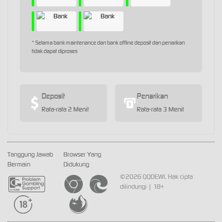
* Selama bank maintenance dan bank offline deposit dan penarikan
tidak dapat diproses
Deposit
Penarikan
Rata-rata 2 Menit
Rata-rata 3 Menit
Tanggung Jawab
Browser Yang
Bermain
Didukung
©2026 QQDEWI. Hak cipta
dilindungi | 18+