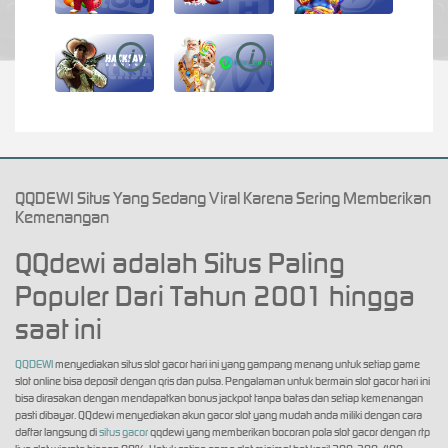
i
i
QQDEWI Situs Yang Sedang Viral Karena Sering Memberikan
Kemenangan
QQdewi adalah Situs Paling
Populer Dari Tahun 2001 hingga
saat ini
QQDEWI
menyediakan situs slot gacor hari ini yang gampang menang untuk setiap game
slot online bisa deposit dengan qris dan pulsa. Pengalaman untuk bermain slot gacor hari ini
bisa dirasakan dengan mendapatkan bonus jackpot tanpa batas dan setiap kemenangan
pasti dibayar. QQdewi menyediakan akun gacor slot yang mudah anda miliki dengan cara
daftar langsung di
situs gacor
qqdewi yang memberikan bocoran pola slot gacor dengan rtp