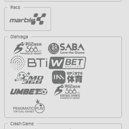
Race
Olahraga
Crash Game