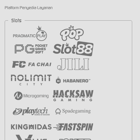
Platform Penyedia Layanan
Slots