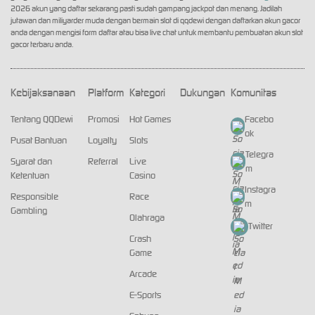
2026 akun yang daftar sekarang pasti sudah gampang jackpot dan menang. Jadilah
jutawan dan miliyarder muda dengan bermain slot di qqdewi dengan daftarkan akun gacor
anda dengan mengisi form daftar atau bisa live chat untuk membantu pembuatan akun slot
gacor terbaru anda.
Kebijaksanaan
Platform
Kategori
Dukungan
Komunitas
Tentang QQDewi
Promosi
Hot Games
Facebo
ok
Pusat Bantuan
Loyalty
Slots
Telegra
Syarat dan
Referral
Live
m
Ketentuan
Casino
Instagra
Responsible
Race
m
Gambling
Olahraga
Twitter
Crash
Game
Arcade
E-Sports