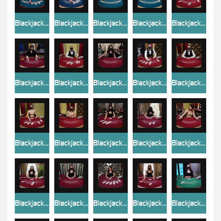
Blackjack_Silver_4
Blackjack_Silver_5
Blackjack_Silver_6
Blackjack_Silver_7
Blackjack_VIP_A
Blackjack_VIP_Alpha
Blackjack_VIP_B
Blackjack_VIP_Beta
Blackjack_VIP_C
Blackjack_VIP_D
Blackjack_VIP_E
Blackjack_VIP_G
Blackjack_VIP_Gamma
Blackjack_VIP_H
Blackjack_VIP_I
Blackjack_VIP_L
Blackjack_VIP_M
Blackjack_VIP_N
Blackjack_VIP_Q
Blackjack_VIP_x