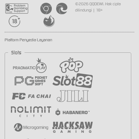
©2026 QQDEWI. Hak cipta
dilindungi | 18+
Platform Penyedia Layanan
Slots