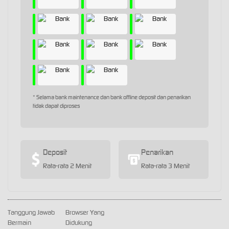
* Selama bank maintenance dan bank offline deposit dan penarikan
tidak dapat diproses
Deposit
Penarikan
Rata-rata 2 Menit
Rata-rata 3 Menit
Tanggung Jawab
Browser Yang
Bermain
Didukung