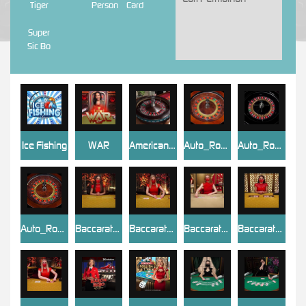
Tiger
Person
Card
Super
Sic Bo
Ice Fishing
WAR
American_Roulette
Auto_Roulette
Auto_Roulette_La_Partage
Auto_Roulette_VIP
Baccarat_A
Baccarat_B
Baccarat_C
Baccarat_Control_Squeeze