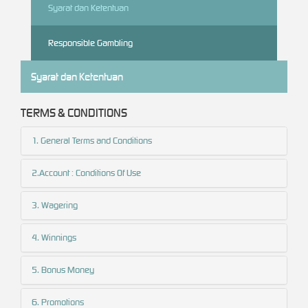
Syarat dan Ketentuan
Responsible Gambling
Syarat dan Ketentuan
TERMS & CONDITIONS
1. General Terms and Conditions
2.Account : Conditions Of Use
3. Wagering
4. Winnings
5. Bonus Money
6. Promotions