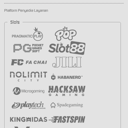
Platform Penyedia Layanan
Slots