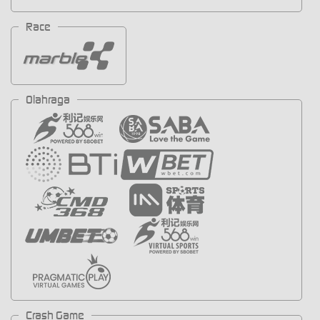
Race
Olahraga
Crash Game