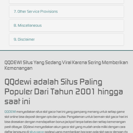
7. Other Service Provisions
8. Miscellaneous
9. Disclaimer
QQDEWI Situs Yang Sedang Viral Karena Sering Memberikan
Kemenangan
QQdewi adalah Situs Paling
Populer Dari Tahun 2001 hingga
saat ini
QQDEWI
menyediakan situs slot gacor hari ini yang gampang menang untuk setiap game
slot online bisa deposit dengan qris dan pulsa. Pengalaman untuk bermain slot gacor hari ini
bisa dirasakan dengan mendapatkan bonus jackpot tanpa batas dan setiap kemenangan
pasti dibayar. QQdewi menyediakan akun gacor slot yang mudah anda miliki dengan cara
daftar langsung di
situs gacor
qqdewi yang memberikan bocoran pola slot gacor dengan rtp