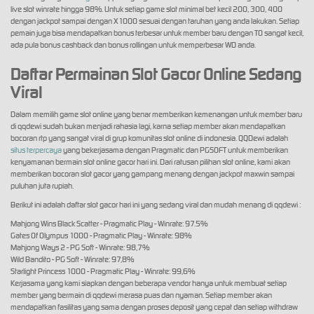
live slot winrate hingga 98%. Untuk setiap game slot minimal bet kecil 200, 300, 400
dengan jackpot sampai dengan X1000 sesuai dengan taruhan yang anda lakukan. Setiap
pemain juga bisa mendapatkan bonus terbesar untuk member baru dengan TO sangat kecil,
ada pula bonus cashback dan bonus rollingan untuk memperbesar WD anda.
Daftar Permainan Slot Gacor Online Sedang
Viral
Dalam memilih game slot online yang benar memberikan kemenangan untuk member baru
di qqdewi sudah bukan menjadi rahasia lagi, karna setiap member akan mendapatkan
bocoran rtp yang sangat viral di grup komunitas slot online di indonesia. QQDewi adalah
situs terpercaya
yang bekerjasama dengan Pragmatic dan PGSOFT untuk memberikan
kenyamanan bermain slot online gacor hari ini. Dari ratusan pilihan slot online, kami akan
memberikan bocoran slot gacor yang gampang menang dengan jackpot maxwin sampai
puluhan juta rupiah.
Berikut ini adalah daftar slot gacor hari ini yang sedang viral dan mudah menang di qqdewi :
Mahjong Wins Black Scatter - Pragmatic Play - Winrate: 97.5%
Gates Of Olympus 1000 - Pragmatic Play - Winrate: 98%
Mahjong Ways 2 - PG Soft - Winrate: 98,7%
Wild Bandito - PG Soft - Winrate: 97,8%
Starlight Princess 1000 - Pragmatic Play - Winrate: 99,6%
Kerjasama yang kami siapkan dengan beberapa vendor hanya untuk membuat setiap
member yang bermain di qqdewi merasa puas dan nyaman. Setiap member akan
mendapatkan fasilitas yang sama dengan proses deposit yang cepat dan setiap withdraw