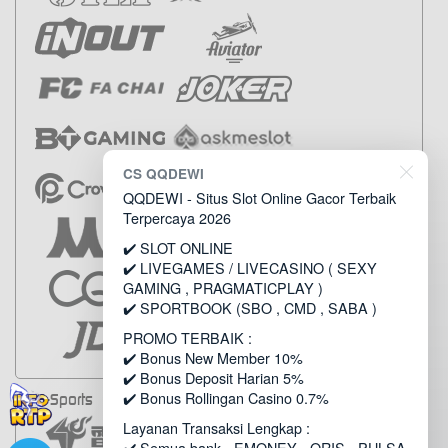
CS QQDEWI
QQDEWI - Situs Slot Online Gacor Terbaik
Terpercaya 2026
✔️ SLOT ONLINE
✔️ LIVEGAMES / LIVECASINO ( SEXY
GAMING , PRAGMATICPLAY )
✔️ SPORTBOOK (SBO , CMD , SABA )
PROMO TERBAIK :
✔️ Bonus New Member 10%
✔️ Bonus Deposit Harian 5%
✔️ Bonus Rollingan Casino 0.7%
E-Sports
Layanan Transaksi Lengkap :
✔️ Semua bank - EMONEY - QRIS - PULSA