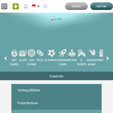
MASUK
DAFTAR
HOT
SLOTS
LIVE
RACE
OLAHRAGA
CRASH
ARCADE
E-
SABUNG
PROMOSI
GAMES
CASINO
GAME
SPORTS
AYAM
Pusat Info
Tentang QQDewi
Pusat Bantuan