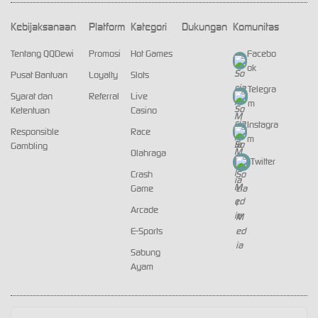
Kebijaksanaan
Platform
Kategori
Dukungan
Komunitas
Tentang QQDewi
Promosi
Hot Games
Facebo
ok
Pusat Bantuan
Loyalty
Slots
Telegra
Syarat dan
Referral
Live
m
Ketentuan
Casino
Instagra
Responsible
Race
m
Gambling
Olahraga
Twitter
Crash
Game
Arcade
E-Sports
Sabung
Ayam