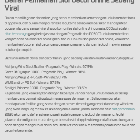
Viral
Dalam memilih game slot online yang benar memberikan kemenangan untuk member baru
di qqdewi sudah bukan menjadi rahasia lagi, karna setiap member akan mendapatkan
bocoran rtp yang sangat viral di grup komunitas slot online di indonesia. QQDewi adalah
situs terpercaya
yang bekerjasama dengan Pragmatic dan PGSOFT untuk memberikan
kenyamanan bermain slot online gacor hari ini. Dari ratusan pilihan slot online, kami akan
memberikan bocoran slot gacor yang gampang menang dengan jackpot maxwin sampai
puluhan juta rupiah.
Berikut ini adalah daftar slot gacor hari ini yang sedang viral dan mudah menang di qqdewi :
Mahjong Wins Black Scatter - Pragmatic Play - Winrate: 97.5%
Gates Of Olympus 1000 - Pragmatic Play - Winrate: 98%
Mahjong Ways 2 - PG Soft - Winrate: 98,7%
Wild Bandito - PG Soft - Winrate: 97,8%
Starlight Princess 1000 - Pragmatic Play - Winrate: 99,6%
Kerjasama yang kami siapkan dengan beberapa vendor hanya untuk membuat setiap
member yang bermain di qqdewi merasa puas dan nyaman. Setiap member akan
mendapatkan fasilitas yang sama dengan proses deposit yang cepat dan setiap withdraw
yang akan langsung masuk ke rekening dan e-money anda. Bersama situs
slot gacor hari ini
2026 akun yang daftar sekarang pasti sudah gampang jackpot dan menang. Jadilah
jutawan dan miliyarder muda dengan bermain slot di qqdewi dengan daftarkan akun gacor
anda dengan mengisi form daftar atau bisa live chat untuk membantu pembuatan akun slot
gacor terbaru anda.