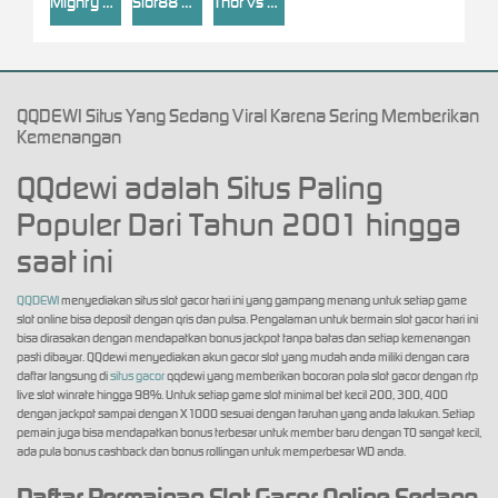
Mighty Hercules
Slot88 Wisdom of Athena 1000
Thor vs Hercules
QQDEWI Situs Yang Sedang Viral Karena Sering Memberikan
Kemenangan
QQdewi adalah Situs Paling
Populer Dari Tahun 2001 hingga
saat ini
QQDEWI
menyediakan situs slot gacor hari ini yang gampang menang untuk setiap game
slot online bisa deposit dengan qris dan pulsa. Pengalaman untuk bermain slot gacor hari ini
bisa dirasakan dengan mendapatkan bonus jackpot tanpa batas dan setiap kemenangan
pasti dibayar. QQdewi menyediakan akun gacor slot yang mudah anda miliki dengan cara
daftar langsung di
situs gacor
qqdewi yang memberikan bocoran pola slot gacor dengan rtp
live slot winrate hingga 98%. Untuk setiap game slot minimal bet kecil 200, 300, 400
dengan jackpot sampai dengan X1000 sesuai dengan taruhan yang anda lakukan. Setiap
pemain juga bisa mendapatkan bonus terbesar untuk member baru dengan TO sangat kecil,
ada pula bonus cashback dan bonus rollingan untuk memperbesar WD anda.
Daftar Permainan Slot Gacor Online Sedang