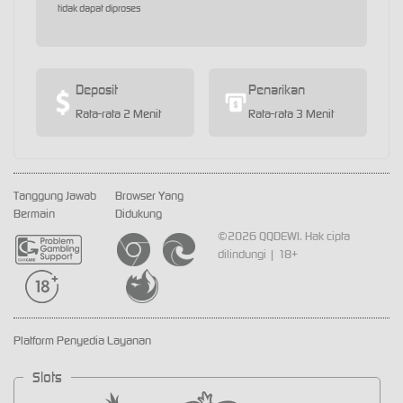
tidak dapat diproses
Deposit
Penarikan
Rata-rata 2 Menit
Rata-rata 3 Menit
Tanggung Jawab
Browser Yang
Bermain
Didukung
©2026 QQDEWI. Hak cipta
dilindungi | 18+
Platform Penyedia Layanan
Slots