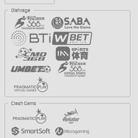
Olahraga
Crash Game