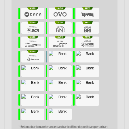
* Selama bank maintenance dan bank offline deposit dan penarikan