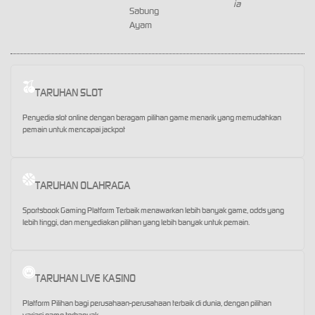
Sabung
Ayam
TARUHAN SLOT
Penyedia slot online dengan beragam pilihan game menarik yang memudahkan
pemain untuk mencapai jackpot
TARUHAN OLAHRAGA
Sportsbook Gaming Platform Terbaik menawarkan lebih banyak game, odds yang
lebih tinggi, dan menyediakan pilihan yang lebih banyak untuk pemain.
TARUHAN LIVE KASINO
Platform Pilihan bagi perusahaan-perusahaan terbaik di dunia, dengan pilihan
variasi game terbanyak