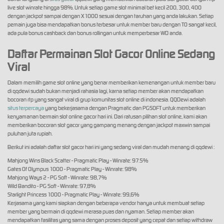
live slot winrate hingga 98%. Untuk setiap game slot minimal bet kecil 200, 300, 400
dengan jackpot sampai dengan X1000 sesuai dengan taruhan yang anda lakukan. Setiap
pemain juga bisa mendapatkan bonus terbesar untuk member baru dengan TO sangat kecil,
ada pula bonus cashback dan bonus rollingan untuk memperbesar WD anda.
Daftar Permainan Slot Gacor Online Sedang
Viral
Dalam memilih game slot online yang benar memberikan kemenangan untuk member baru
di qqdewi sudah bukan menjadi rahasia lagi, karna setiap member akan mendapatkan
bocoran rtp yang sangat viral di grup komunitas slot online di indonesia. QQDewi adalah
situs terpercaya
yang bekerjasama dengan Pragmatic dan PGSOFT untuk memberikan
kenyamanan bermain slot online gacor hari ini. Dari ratusan pilihan slot online, kami akan
memberikan bocoran slot gacor yang gampang menang dengan jackpot maxwin sampai
puluhan juta rupiah.
Berikut ini adalah daftar slot gacor hari ini yang sedang viral dan mudah menang di qqdewi :
Mahjong Wins Black Scatter - Pragmatic Play - Winrate: 97.5%
Gates Of Olympus 1000 - Pragmatic Play - Winrate: 98%
Mahjong Ways 2 - PG Soft - Winrate: 98,7%
Wild Bandito - PG Soft - Winrate: 97,8%
Starlight Princess 1000 - Pragmatic Play - Winrate: 99,6%
Kerjasama yang kami siapkan dengan beberapa vendor hanya untuk membuat setiap
member yang bermain di qqdewi merasa puas dan nyaman. Setiap member akan
mendapatkan fasilitas yang sama dengan proses deposit yang cepat dan setiap withdraw