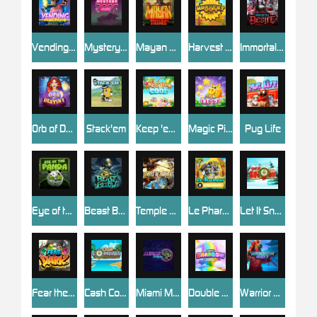
Vending Machine
Mystery Motel
Mayan Stackways
Harvest Wilds
Immortal Desire
Orb of Destiny
Stack'em
Keep 'em Cool
Magic Piggy
Pug Life
Eye of the Panda
Beast Below
Temple of Torment
Le Pharaoh
Let It Snow
Fear the Dark
Cash Compass
Miami Multiplier
Double Rainbow
Warrior Ways