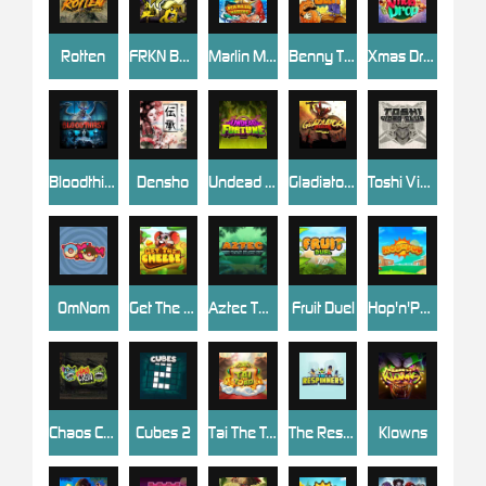
Rotten
FRKN Bananas
Marlin Master
Benny The Beer
Xmas Drop
Bloodthirst
Densho
Undead Fortune
Gladiator Legends
Toshi Video Club
OmNom
Get The Cheese
Aztec Twist
Fruit Duel
Hop'n'Pop
Chaos Crew
Cubes 2
Tai The Toad
The Respinners
Klowns