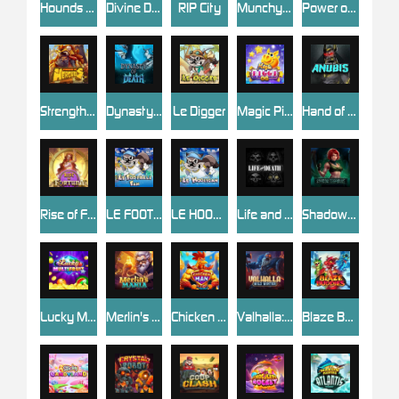
Hounds Of Hell
Divine Drop
RIP City
Munchy Milo
Power of 10
Strength Of Hercules
Dynasty of Death
Le Digger
Magic Piggy OG
Hand of Anubis
Rise of Fortuna
LE FOOTBALL FAN
LE HOOLIGAN
Life and Death
Shadow Treasure
Lucky Multifruit
Merlin's Mania
Chicken Man
Valhalla: Wild Winter
Blaze Buddies