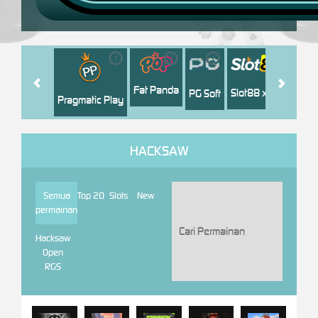
i
i
i
i
i
Facha
Fat Panda
Slot88 x PP
PG Soft
Pragmatic Play
HACKSAW
Semua
Top 20
Slots
New
permainan
Hacksaw
Open
RGS