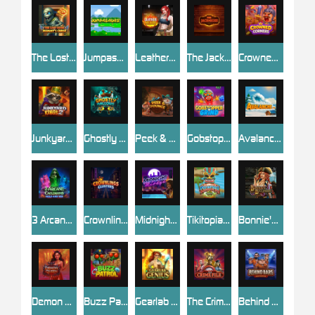
The Lost Book of Mummy’s Curse
Jumpasaurs
Leatherheads
The Jack & Rose
Crowned Corners
Junkyard Kings 2
Ghostly Hallows
Peek & Pounce
Gobstopper Grind
Avalanche
3 Arcane Cauldrons
Crownlings Clusters
Midnight Mirage
Tikitopia BoosterBelt
Bonnie's Buccaneers
Demon Queen
Buzz Patrol
Gearlab Genius
The Crime File
Behind Bars: Masterplan