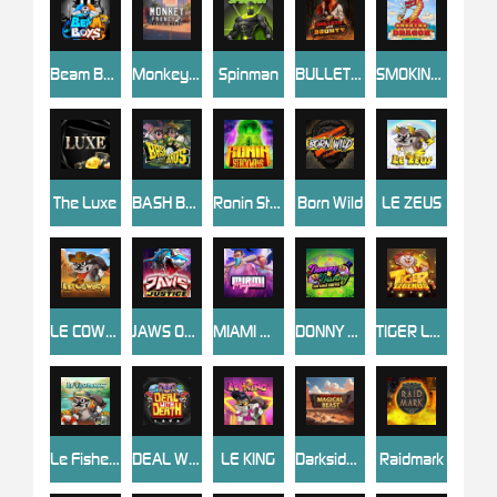
Beam Boys
Monkey Frenzy 2: Boss is Here!
Spinman
BULLETS AND BOUNTY
SMOKING DRAGON
The Luxe
BASH BROS
Ronin Stackways
Born Wild
LE ZEUS
LE COWBOY
JAWS OF JUSTICE
MIAMI MAYHEM
DONNY AND DANNY
TIGER LEGENDS
Le Fisherman
DEAL WITH DEATH
LE KING
Darkside Prairie: Magical Beast
Raidmark