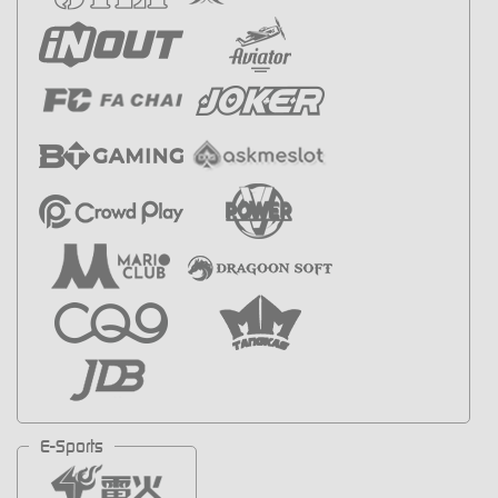
E-Sports