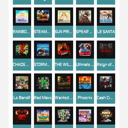
RAINBOW PRINCESS
STEAMRUNNERS
SUN PRINCESS
SPEAR OF ATHENA
LE SANTA
CHAOS CREW 3
STORMBORN
THE WILDWOOD CURSE
Ultimate Slot of America
Reign of Rome
Le Bandit
Rad Maxx
Wanted Dead or a Wild
Phoenix
Cash Crew