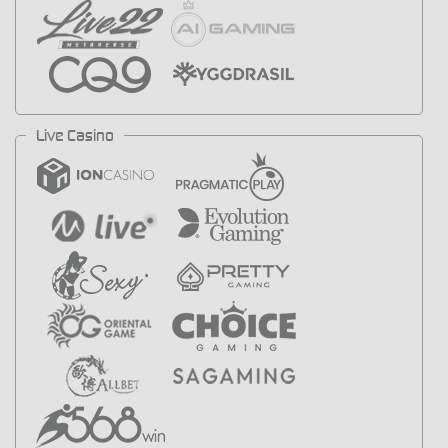
Live Casino