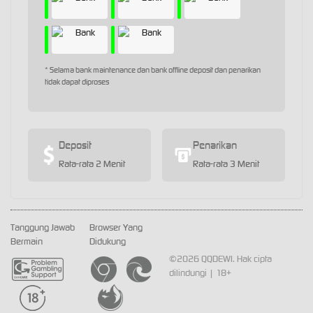
* Selama bank maintenance dan bank offline deposit dan penarikan
tidak dapat diproses
Deposit
Penarikan
Rata-rata 2 Menit
Rata-rata 3 Menit
Tanggung Jawab
Browser Yang
Bermain
Didukung
©2026 QQDEWI. Hak cipta
dilindungi | 18+