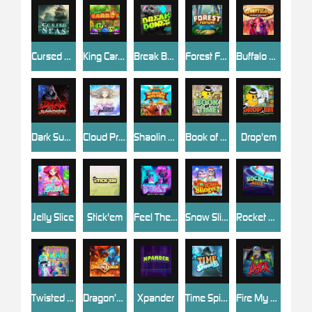
Cursed Seas
King Carrot
Break Bones
Forest Fortune
Buffalo Stack'n'Sync
Dark Summoning
Cloud Princess
Shaolin Master
Book of Time
Drop'em
Jelly Slice
Stick'em
Feel The Beat
Snow Slingers
Rocket Reels
Twisted Lab
Dragon’s Domain
Xpander
Time Spinners
Fire My Laser